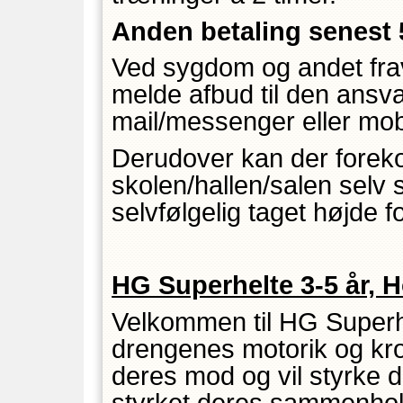
Anden betaling senest 
Ved sygdom og andet fra
melde afbud til den ansva
mail/messenger eller mob
Derudover kan der forek
skolen/hallen/salen selv 
selvfølgelig taget højde fo
HG Superhelte 3-5 år, H
Velkommen til HG Superhe
drengenes motorik og krop
deres mod og vil styrke de
styrket deres sammenhold