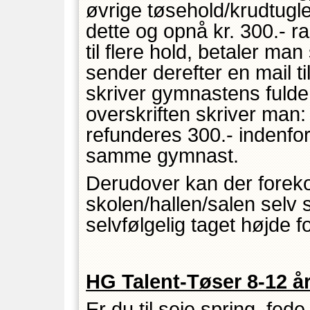
øvrige tøsehold/krudtugle
dette og opnå kr. 300.- r
til flere hold, betaler m
sender derefter en mail 
skriver gymnastens fulde
overskriften skriver m
refunderes 300.- indenfor
samme gymnast.
Derudover kan der forek
skolen/hallen/salen selv 
selvfølgelig taget højde fo
HG Talent-Tøser 8-12 å
Er du til seje spring, fede