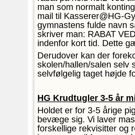
man som normalt konting
mail til Kasserer@HG-Gym
gymnastens fulde navn sa
skriver man: RABAT VED
indenfor kort tid. Dett
Derudover kan der forek
skolen/hallen/salen selv 
selvfølgelig taget højde fo
HG Krudtugler 3-5 år m
Holdet er for 3-5 årige p
bevæge sig. Vi laver mas
forskellige rekvisitter og