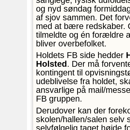
og nyd søndag formiddag
af sjov sammen. Det forve
med at bære redskaber. G
tilmeldte og én forældre 
bliver overbefolket.
Holdets FB side hedder
Holsted
. Der må forvent
kontingent til opvisning
udeblivelse fra holdet, ska
ansvarlige på mail/messen
FB gruppen.
Derudover kan der forek
skolen/hallen/salen selv 
selvfølgelig taget højde fo