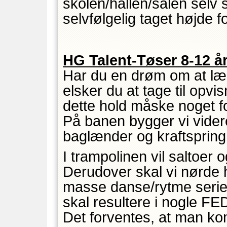
skolen/hallen/salen selv 
selvfølgelig taget højde fo
HG Talent-Tøser 8-12 å
Har du en drøm om at lær
elsker du at tage til opvi
dette hold måske noget fo
På banen bygger vi videre 
baglænder og kraftspring
I trampolinen vil saltoer 
Derudover skal vi nørde h
masse danse/rytme seri
skal resultere i nogle FE
Det forventes, at man ko