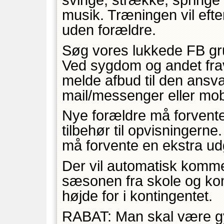
svinge, strække, springe
musik. Træningen vil efte
uden forældre.
Søg vores lukkede FB g
Ved sygdom og andet fra
melde afbud til den ansva
mail/messenger eller mob
Nye forældre må forvente 
tilbehør til opvisningern
må forvente en ekstra udgif
Der vil automatisk komme
sæsonen fra skole og ko
højde for i kontingentet.
RABAT: Man skal være gy