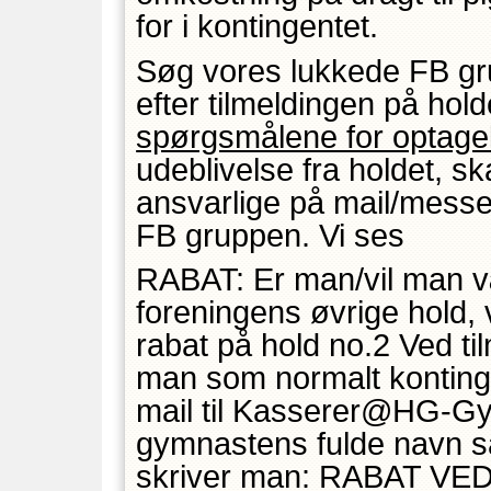
for i kontingentet.
Søg vores lukkede FB g
efter tilmeldingen på hol
spørgsmålene for optage
udeblivelse fra holdet, ska
ansvarlige på mail/messen
FB gruppen. Vi ses
RABAT: Er man/vil man v
foreningens øvrige hold, 
rabat på hold no.2 Ved tilm
man som normalt konting
mail til Kasserer@HG-Gym
gymnastens fulde navn sa
skriver man: RABAT VED