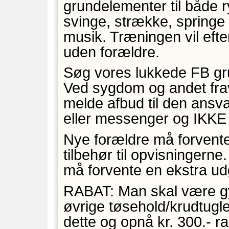
grundelementer til både r
svinge, strække, springe
musik. Træningen vil efte
uden forældre.
Søg vores lukkede FB g
Ved sygdom og andet fra
melde afbud til den ansva
eller messenger og IKKE
Nye forældre må forvente 
tilbehør til opvisningern
må forvente en ekstra udgif
RABAT: Man skal være gy
øvrige tøsehold/krudtugle
dette og opnå kr. 300.- r