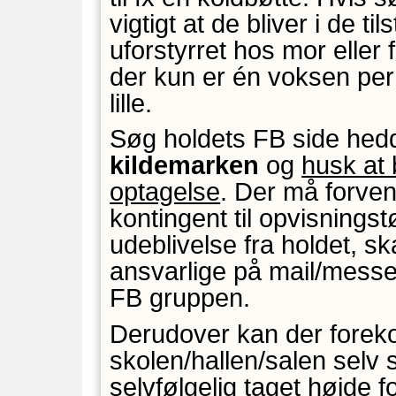
vigtigt at de bliver i de ti
uforstyrret hos mor eller fa
der kun er én voksen per 
lille.
Søg holdets FB side hed
kildemarken
og
husk at
optagelse
. Der må forve
kontingent til opvisning
udeblivelse fra holdet, ska
ansvarlige på mail/messen
FB gruppen.
Derudover kan der forek
skolen/hallen/salen selv 
selvfølgelig taget højde fo