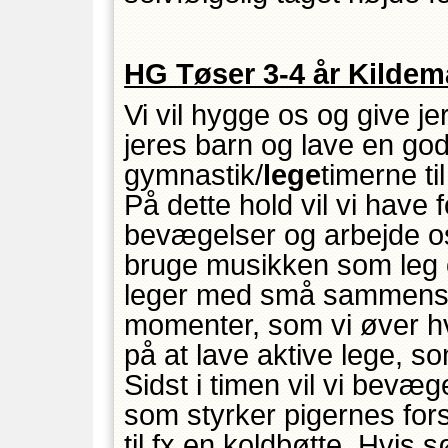
HG Tøser 3-4 år Kildem
Vi vil hygge os og give 
jeres barn og lave en go
gymnastik/
lege
timerne ti
På dette hold vil vi hav
bevægelser og arbejde os 
bruge musikken som leg 
leger med små sammensa
momenter, som vi øver hve
på at lave aktive lege, s
Sidst i timen vil vi bev
som styrker pigernes for
til fx en koldbøtte. Hvis