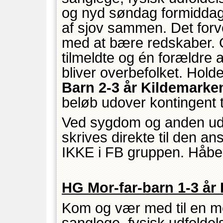
og nyd søndag formiddag
af sjov sammen. Det forve
med at bære redskaber. G
tilmeldte og én forældre 
bliver overbefolket. Hol
Barn 2-3 år Kildemarke
beløb udover kontingent ti
Ved sygdom og anden udeb
skrives direkte til den ans
IKKE i FB gruppen. Håber
HG Mor-far-barn 1-3 år 
Kom og vær med til en m
sanglege, fysisk udfold