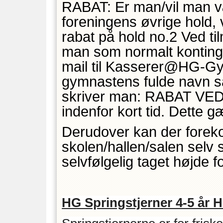
RABAT: Er man/vil man v
foreningens øvrige hold, 
rabat på hold no.2 Ved tilm
man som normalt konting
mail til Kasserer@HG-Gym
gymnastens fulde navn sa
skriver man: RABAT VED
indenfor kort tid. Dett
Derudover kan der forek
skolen/hallen/salen selv 
selvfølgelig taget højde fo
HG Springstjerner 4-5 år 