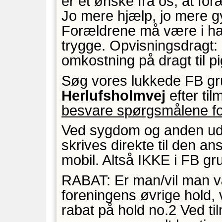
er et ønske fra os, at fo
Jo mere hjælp, jo mere g
Forældrene må være i hal
trygge. Opvisningsdragt:
omkostning på dragt til p
Søg vores lukkede FB g
Herlufsholmvej
efter ti
besvare spørgsmålene fo
Ved sygdom og anden udeb
skrives direkte til den a
mobil. Altså IKKE i FB gr
RABAT: Er man/vil man v
foreningens øvrige hold, 
rabat på hold no.2 Ved tilm