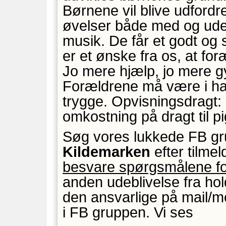
Børnene vil blive udfordre
øvelser både med og uden
musik. De får et godt og
er et ønske fra os, at fo
Jo mere hjælp, jo mere g
Forældrene må være i hal
trygge. Opvisningsdragt:
omkostning på dragt til p
Søg vores lukkede FB g
Kildemarken
efter tilme
besvare spørgsmålene fo
anden udeblivelse fra hold
den ansvarlige på mail/m
i FB gruppen. Vi ses