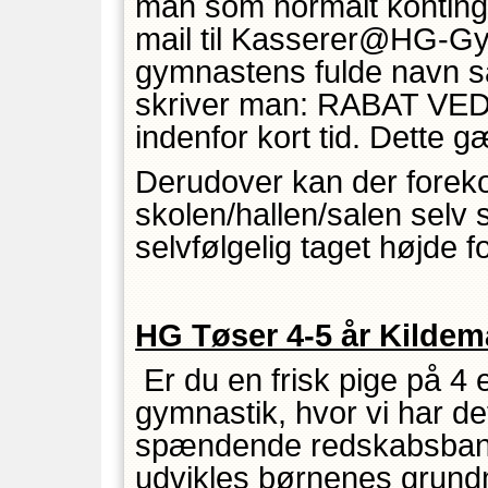
man som normalt konting
mail til Kasserer@HG-Gym
gymnastens fulde navn sa
skriver man: RABAT VED
indenfor kort tid. Dett
Derudover kan der forek
skolen/hallen/salen selv 
selvfølgelig taget højde fo
HG Tøser 4-5 år Kildem
Er du en frisk pige på 4 
gymnastik, hvor vi har de
spændende redskabsbaner
udvikles børnenes grundmo