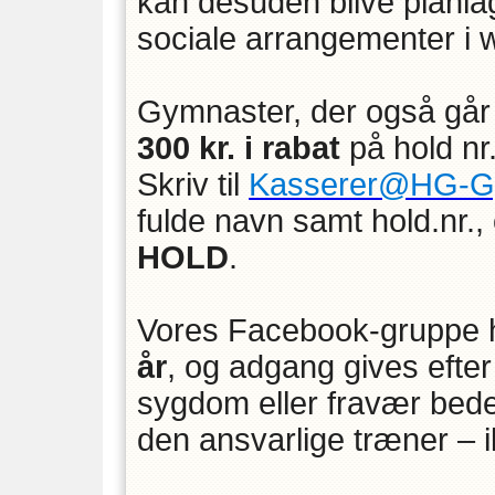
kan desuden blive planla
sociale arrangementer i
Gymnaster, der også går 
300 kr. i rabat
på hold nr.
Skriv til
Kasserer@HG-Gy
fulde navn samt hold.nr., 
HOLD
.
Vores Facebook-gruppe
år
, og adgang gives efter
sygdom eller fravær bedes
den ansvarlige træner – 