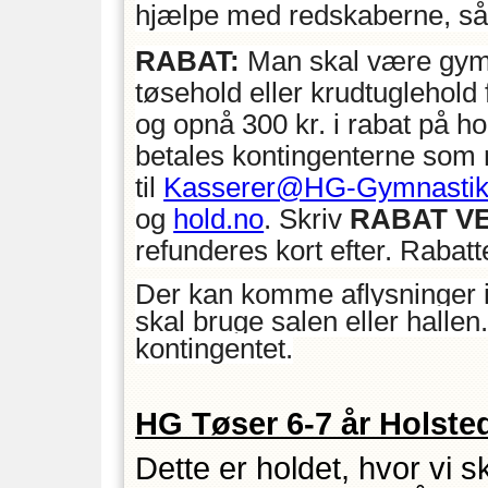
hjælpe med redskaberne, så v
RABAT:
Man skal være gymn
tøsehold eller krudtuglehold 
og opnå 300 kr. i rabat på hol
betales kontingenterne som 
til
Kasserer@HG-Gymnastik
og
hold.no
. Skriv
RABAT VE
refunderes kort efter. Rab
Der kan komme aflysninger i
skal bruge salen eller hallen.
kontingentet.
HG Tøser 6-7 år Holste
Dette er holdet, hvor vi 