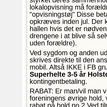
lokalopvisning må forældr
"opvisningstøj" Disse bet
opkræves inden jul. Der 
hallen hvis det er nødven
drengene i at blive så s
uden forældre).
Ved sygdom og anden udeb
skrives direkte til den a
mobil. Altså IKKE i FB g
Superhelte 3-5 år Hols
kontingentbetaling.
RABAT: Er man/vil man v
foreningens øvrige hold, 
rabat på hold no.2 Ved tilm