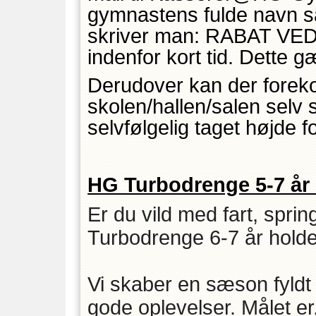
gymnastens fulde navn sa
skriver man: RABAT VED
indenfor kort tid. Dett
Derudover kan der forek
skolen/hallen/salen selv 
selvfølgelig taget højde fo
HG Turbodrenge 5-7 år 
Er du vild med fart, spri
Turbodrenge 6-7 år holdet
Vi skaber en sæson fyld
gode oplevelser. Målet er