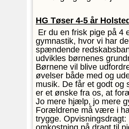
HG Tøser 4-5 år Holste
Er du en frisk pige på 4 
gymnastik, hvor vi har de
spændende redskabsbaner
udvikles børnenes grundm
Børnene vil blive udfordre
øvelser både med og uden
musik. De får et godt og
er et ønske fra os, at fo
Jo mere hjælp, jo mere g
Forældrene må være i hal
trygge. Opvisningsdragt:
omkostning på dragt til p