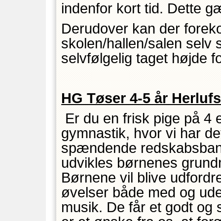
indenfor kort tid. Dett
Derudover kan der forek
skolen/hallen/salen selv 
selvfølgelig taget højde fo
HG Tøser 4-5 år Herluf
Er du en frisk pige på 4 
gymnastik, hvor vi har de
spændende redskabsbaner
udvikles børnenes grundm
Børnene vil blive udfordre
øvelser både med og uden
musik. De får et godt og