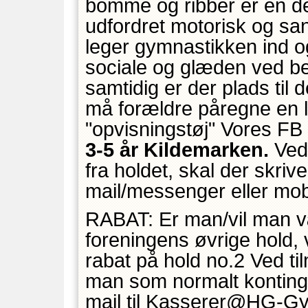
bomme og ribber er en de
udfordret motorisk og sa
leger gymnastikken ind og
sociale og glæden ved b
samtidig er der plads til 
må forældre påregne en lil
"opvisningstøj" Vores F
3-5 år Kildemarken.
Ved
fra holdet, skal der skriv
mail/messenger eller mob
RABAT: Er man/vil man v
foreningens øvrige hold, 
rabat på hold no.2 Ved tilm
man som normalt konting
mail til Kasserer@HG-Gym