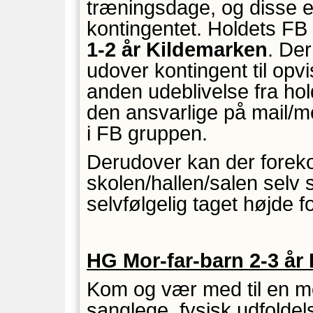
træningsdage, og disse er
kontingentet. Holdets FB
1-2 år Kildemarken
. De
udover kontingent til op
anden udeblivelse fra hold
den ansvarlige på mail/m
i FB gruppen.
Derudover kan der forek
skolen/hallen/salen selv 
selvfølgelig taget højde fo
HG Mor-far-barn 2-3 år
Kom og vær med til en m
sanglege, fysisk udfold